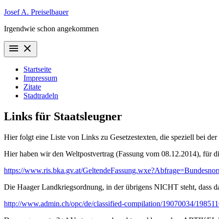
Zum
Josef A. Preiselbauer
Inhalt
Irgendwie schon angekommen
springen
menu
close
Startseite
Impressum
Zitate
Stadtradeln
Links für Staatsleugner
Hier folgt eine Liste von Links zu Gesetzestexten, die speziell bei 
Hier haben wir den Weltpostvertrag (Fassung vom 08.12.2014), für di
https://www.ris.bka.gv.at/GeltendeFassung.wxe?Abfrage=Bundes
Die Haager Landkriegsordnung, in der übrigens NICHT steht, dass das
http://www.admin.ch/opc/de/classified-compilation/19070034/19851