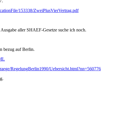
7.
icationFile/153338/ZweiPlusVierVertrag.pdf
e Ausgabe aller SHAEF-Gesetze suche ich noch.
 bezug auf Berlin.
TML
rtraege/RegelungBerlin1990/Uebersicht.html?nn=560776
g.