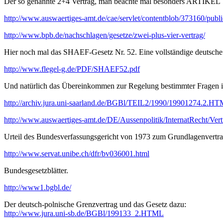
Der so genannte 2+4 Vertrag, man beachte mal besonders ARTIKEL 
http://www.auswaertiges-amt.de/cae/servlet/contentblob/373160/publ
http://www.bpb.de/nachschlagen/gesetze/zwei-plus-vier-vertrag/
Hier noch mal das SHAEF-Gesetz Nr. 52. Eine vollständige deutsch
http://www.flegel-g.de/PDF/SHAEF52.pdf
Und natürlich das Übereinkommen zur Regelung bestimmter Fragen in
http://archiv.jura.uni-saarland.de/BGBl/TEIL2/1990/19901274.2.H
http://www.auswaertiges-amt.de/DE/Aussenpolitik/InternatRecht/Ve
Urteil des Bundesverfassungsgericht von 1973 zum Grundlagenvertra
http://www.servat.unibe.ch/dfr/bv036001.html
Bundesgesetzblätter.
http://www1.bgbl.de/
Der deutsch-polnische Grenzvertrag und das Gesetz dazu:
http://www.jura.uni-sb.de/BGBl/199133_2.HTML