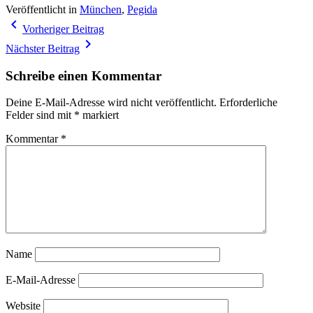
Veröffentlicht in
München
,
Pegida
Beitragsnavigation
navigate_before
Vorheriger Beitrag
navigate_next
Nächster Beitrag
Schreibe einen Kommentar
Deine E-Mail-Adresse wird nicht veröffentlicht.
Erforderliche
Felder sind mit
*
markiert
Kommentar
*
Name
E-Mail-Adresse
Website