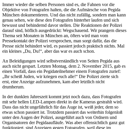
Immer wieder die selben Personen sind es, die Fahnen vor die
Objektive von Fotografen halten, die die Aufmärsche von Pegida
München dokumentieren. Und das nicht zufällig, sondern man kann
genau sehen, wie diese den Fotografen hinterher laufen und sich
bewusst und behindernd davor stellen. Die Reaktionen der Polizei
darauf sind, höflich ausgedrückt: Wegschauend. Wir prangern dieses
Thema seit Monaten in München an, öfters wird man vom
Pressekontakt der Polizei versprochen, man sorgt dafür, das die
Presse nicht behindert wird, es passiert jedoch praktisch nichts. Mal
ein kleines „Du, Du!“, aber das war es auch schon.
An Beleidigungen wird selbstverständlich von Seiten Pegida aus
auch nicht gespart. Letzten Montag, dem 2. November 2015, gab es
einen Vorfall, dass ein Pegidateilnehmer einem Fotografen zurief:
„Ihr scheiß Juden, wir kriegen euch alle!“ Die Polizei zierte sich
erst, eine Anzeige aufzunehmen, kam aber letztlich nicht
drumherum.
In der dunklen Jahreszeit kommt jetzt noch dazu, dass Fotografen
mit sehr hellen LED-Lampen direkt in die Kameras gestrahlt wird.
Dass das nicht ungefährlich für das Auge ist, weiß jeder, dem so
etwas schon passiert ist. Trotzdem passiert das weiterhin folgenloß
unter den Augen der Polizei, ausgeführt auch von Ordnern und
Organisatoren der Pegidaaufläufe. Was aber offensichtlich ganz gut
funktioniert, sind Anzeigen gegen Fotografen, weil diese im