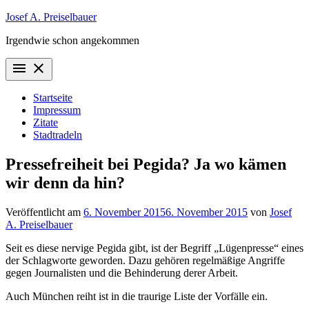
Zum
Josef A. Preiselbauer
Inhalt
Irgendwie schon angekommen
springen
menu
close
Startseite
Impressum
Zitate
Stadtradeln
Pressefreiheit bei Pegida? Ja wo kämen
wir denn da hin?
Veröffentlicht am
6. November 2015
6. November 2015
von
Josef
A. Preiselbauer
Seit es diese nervige Pegida gibt, ist der Begriff „Lügenpresse“ eines
der Schlagworte geworden. Dazu gehören regelmäßige Angriffe
gegen Journalisten und die Behinderung derer Arbeit.
Auch München reiht ist in die traurige Liste der Vorfälle ein.