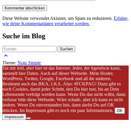
Diese Website verwendet Akismet, um Spam zu reduzieren.
Erfahre,
wie deine Kommentardaten verarbeitet werden.
Suche im Blog
Suchen
nach:
keyboard_arrow_up
Theme:
Noto Simple
Tut mir leid, aber hier ist das Internet. Jeder, der irgendwie kann,
sammelt hier Daten. Auch auf dieser Webseite. Mein Hoster,
WordPress, Twitter, Google, Facebook und all die anderen.
Bestimmt auch das BKA, LKA. Also: #FCKPAG! Dazu gibt es
noch Cookies, damit jeder Schritt, den Du hier tust, bis an Dein
Lebensende verfolgt werden kann. Wenn Du das nicht willst, dann
verlasse bitte diese Webseite. Wäre schade, aber ich kann es nicht
ändern. Wenn Du einverstanden bist, dann darfst Du auf OK
drücken. Im Impressum gibt es noch ein paar Informationen.
OK
Impressum