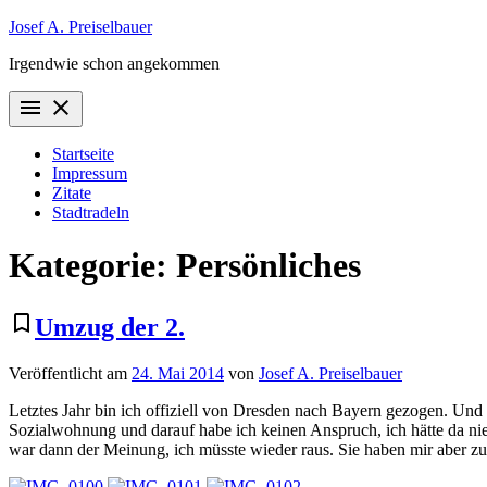
Zum
Josef A. Preiselbauer
Inhalt
Irgendwie schon angekommen
springen
menu
close
Startseite
Impressum
Zitate
Stadtradeln
Kategorie:
Persönliches
bookmark_border
Umzug der 2.
Veröffentlicht am
24. Mai 2014
von
Josef A. Preiselbauer
Letztes Jahr bin ich offiziell von Dresden nach Bayern gezogen. Und n
Sozialwohnung und darauf habe ich keinen Anspruch, ich hätte da nie
war dann der Meinung, ich müsste wieder raus. Sie haben mir aber zum