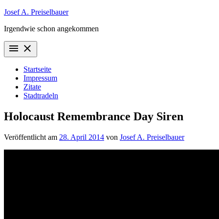
Zum
Josef A. Preiselbauer
Inhalt
Irgendwie schon angekommen
springen
menu
close
Startseite
Impressum
Zitate
Stadtradeln
Holocaust Remembrance Day Siren
Veröffentlicht am
28. April 2014
von
Josef A. Preiselbauer