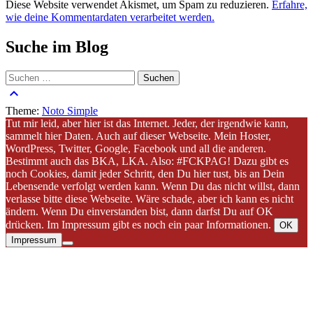
Diese Website verwendet Akismet, um Spam zu reduzieren.
Erfahre,
wie deine Kommentardaten verarbeitet werden.
Suche im Blog
Suchen
nach:
keyboard_arrow_up
Theme:
Noto Simple
Tut mir leid, aber hier ist das Internet. Jeder, der irgendwie kann,
sammelt hier Daten. Auch auf dieser Webseite. Mein Hoster,
WordPress, Twitter, Google, Facebook und all die anderen.
Bestimmt auch das BKA, LKA. Also: #FCKPAG! Dazu gibt es
noch Cookies, damit jeder Schritt, den Du hier tust, bis an Dein
Lebensende verfolgt werden kann. Wenn Du das nicht willst, dann
verlasse bitte diese Webseite. Wäre schade, aber ich kann es nicht
ändern. Wenn Du einverstanden bist, dann darfst Du auf OK
drücken. Im Impressum gibt es noch ein paar Informationen.
OK
Impressum