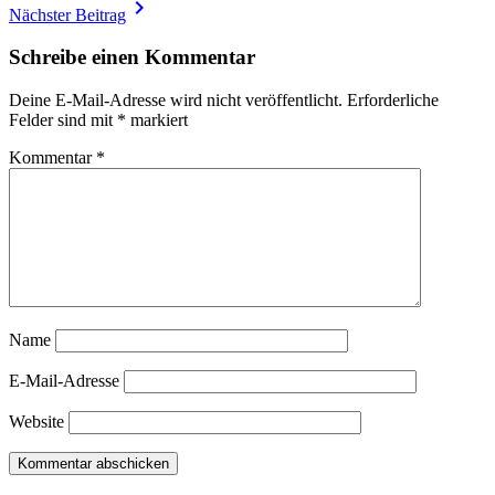
navigate_next
Nächster Beitrag
Schreibe einen Kommentar
Deine E-Mail-Adresse wird nicht veröffentlicht.
Erforderliche
Felder sind mit
*
markiert
Kommentar
*
Name
E-Mail-Adresse
Website