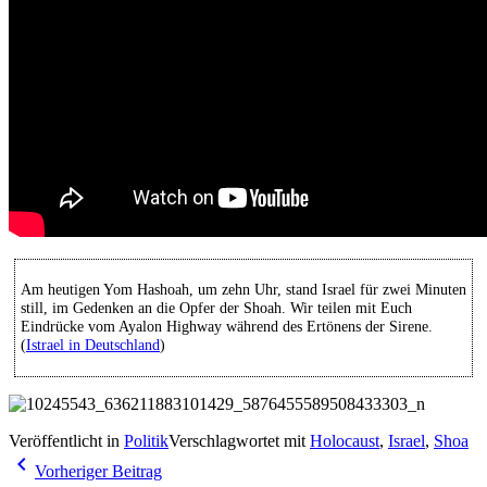
Am heutigen Yom Hashoah, um zehn Uhr, stand Israel für zwei Minuten
still, im Gedenken an die Opfer der Shoah. Wir teilen mit Euch
Eindrücke vom Ayalon Highway während des Ertönens der Sirene.
(
Istrael in Deutschland
)
Veröffentlicht in
Politik
Verschlagwortet mit
Holocaust
,
Israel
,
Shoa
Beitragsnavigation
navigate_before
Vorheriger Beitrag