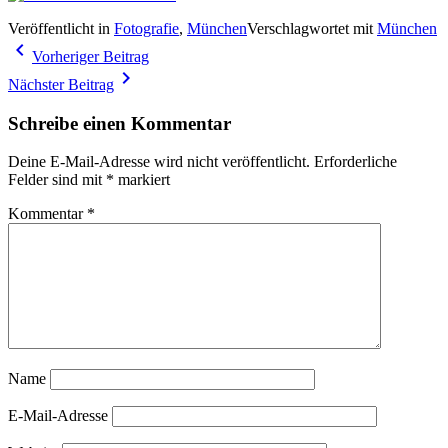
Veröffentlicht in
Fotografie
,
München
Verschlagwortet mit
München
Beitragsnavigation
navigate_before
Vorheriger Beitrag
navigate_next
Nächster Beitrag
Schreibe einen Kommentar
Deine E-Mail-Adresse wird nicht veröffentlicht.
Erforderliche
Felder sind mit
*
markiert
Kommentar
*
Name
E-Mail-Adresse