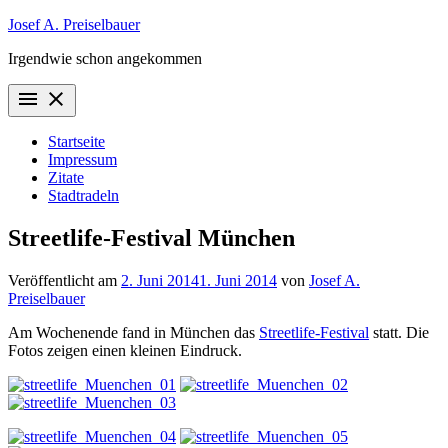
Zum
Josef A. Preiselbauer
Inhalt
Irgendwie schon angekommen
springen
menu
close
Startseite
Impressum
Zitate
Stadtradeln
Streetlife-Festival München
Veröffentlicht am
2. Juni 2014
1. Juni 2014
von
Josef A.
Preiselbauer
Am Wochenende fand in München das
Streetlife-Festival
statt. Die
Fotos zeigen einen kleinen Eindruck.