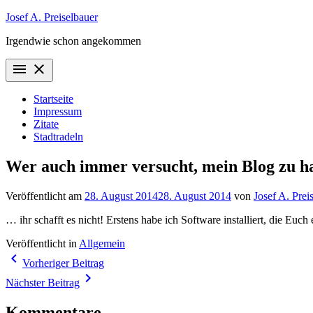
Zum
Josef A. Preiselbauer
Inhalt
Irgendwie schon angekommen
springen
menu
close
Startseite
Impressum
Zitate
Stadtradeln
Wer auch immer versucht, mein Blog zu 
Veröffentlicht am
28. August 2014
28. August 2014
von
Josef A. Prei
… ihr schafft es nicht! Erstens habe ich Software installiert, die E
Veröffentlicht in
Allgemein
Beitragsnavigation
navigate_before
Vorheriger Beitrag
navigate_next
Nächster Beitrag
Kommentare