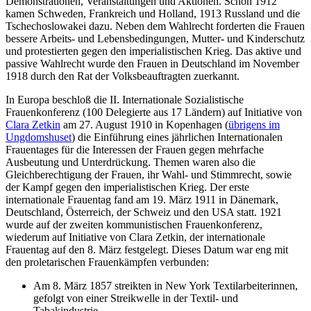
Demonstrationen, Veranstaltungen und Aktionen. Schon 1912
kamen Schweden, Frankreich und Holland, 1913 Russland und die
Tschechoslowakei dazu. Neben dem Wahlrecht forderten die Frauen
bessere Arbeits- und Lebensbedingungen, Mutter- und Kinderschutz
und protestierten gegen den imperialistischen Krieg. Das aktive und
passive Wahlrecht wurde den Frauen in Deutschland im November
1918 durch den Rat der Volksbeauftragten zuerkannt.
In Europa beschloß die II. Internationale Sozialistische
Frauenkonferenz (100 Delegierte aus 17 Ländern) auf Initiative von
Clara Zetkin
am 27. August 1910 in Kopenhagen (
übrigens im
Ungdomshuset
) die Einführung eines jährlichen Internationalen
Frauentages für die Interessen der Frauen gegen mehrfache
Ausbeutung und Unterdrückung. Themen waren also die
Gleichberechtigung der Frauen, ihr Wahl- und Stimmrecht, sowie
der Kampf gegen den imperialistischen Krieg. Der erste
internationale Frauentag fand am 19. März 1911 in Dänemark,
Deutschland, Österreich, der Schweiz und den USA statt. 1921
wurde auf der zweiten kommunistischen Frauenkonferenz,
wiederum auf Initiative von Clara Zetkin, der internationale
Frauentag auf den 8. März festgelegt. Dieses Datum war eng mit
den proletarischen Frauenkämpfen verbunden:
Am 8. März 1857 streikten in New York Textilarbeiterinnen,
gefolgt von einer Streikwelle in der Textil- und
Tabakindustrie.