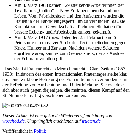
Am 8. März 1908 kamen 129 streikende Arbeiterinnen der
Textilfabrik „Cotton“ in New York bei einem Brand ums
Leben. Vom Fabrikbesitzer und den Aufsehern wurden die
Frauen in der Fabrik eingesperrt, um zu verhindern, daß sie
Kontakt zu ihrer Gewerkschaft aufnehmen. Sie hatten für
bessere Lebens- und Arbeitsbedingungen gekämpft.
Am 8. März 1917 (russ. Kalender: 23. Februar) fand St.
Petersburg ein massiver Streik der Textilarbeiterinnen gegen
Krieg, Hunger und Zar statt. Nachdem weitere Sektoren
ergriffen waren, kam es zum Generalstreik, der als Auslöser
der Februarrevolution gilt.
„Das Ziel ist Frauenrecht als Menschenrecht.“ Clara Zetkin (1857 –
1933), Initiatorin des ersten Internationalen Frauentages stellte klar,
dass eine wirkliche Befreiung der Frau untrennbar verbunden ist mit
der Befreiung von Ausbeutung und Unterdrückung. Sie wendete
sich aber auch gegen diejenigen, die meinten, diesen Kampf auf den
St. Nimmerleins Tag verschieben zu können.
Dieser Artikel ist eine gekürzte Wiederveröffentlichung von
woschod.de
. Ursprünglich erschienen auf
trueten.de
Veröffentlicht in
Politik