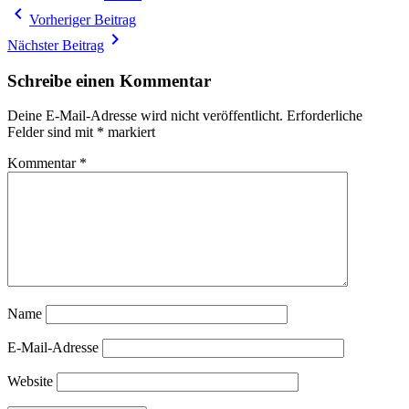
Beitragsnavigation
navigate_before
Vorheriger Beitrag
navigate_next
Nächster Beitrag
Schreibe einen Kommentar
Deine E-Mail-Adresse wird nicht veröffentlicht.
Erforderliche
Felder sind mit
*
markiert
Kommentar
*
Name
E-Mail-Adresse
Website