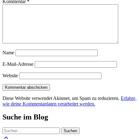
Kommentar
*
Name
E-Mail-Adresse
Website
Diese Website verwendet Akismet, um Spam zu reduzieren.
Erfahre,
wie deine Kommentardaten verarbeitet werden.
Suche im Blog
Suchen
nach:
keyboard_arrow_up