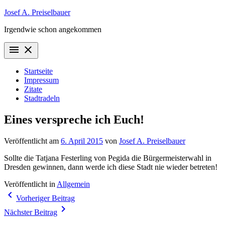
Zum
Josef A. Preiselbauer
Inhalt
Irgendwie schon angekommen
springen
menu
close
Startseite
Impressum
Zitate
Stadtradeln
Eines verspreche ich Euch!
Veröffentlicht am
6. April 2015
von
Josef A. Preiselbauer
Sollte die Tatjana Festerling von Pegida die Bürgermeisterwahl in
Dresden gewinnen, dann werde ich diese Stadt nie wieder betreten!
Veröffentlicht in
Allgemein
Beitragsnavigation
navigate_before
Vorheriger Beitrag
navigate_next
Nächster Beitrag