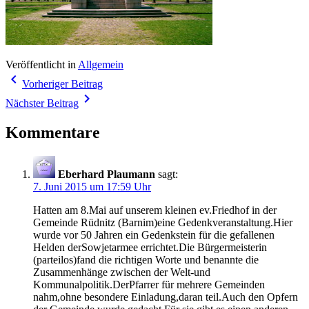
Veröffentlicht in
Allgemein
Beitragsnavigation
navigate_before
Vorheriger Beitrag
navigate_next
Nächster Beitrag
Kommentare
Eberhard Plaumann
sagt:
7. Juni 2015 um 17:59 Uhr
Hatten am 8.Mai auf unserem kleinen ev.Friedhof in der
Gemeinde Rüdnitz (Barnim)eine Gedenkveranstaltung.Hier
wurde vor 50 Jahren ein Gedenkstein für die gefallenen
Helden derSowjetarmee errichtet.Die Bürgermeisterin
(parteilos)fand die richtigen Worte und benannte die
Zusammenhänge zwischen der Welt-und
Kommunalpolitik.DerPfarrer für mehrere Gemeinden
nahm,ohne besondere Einladung,daran teil.Auch den Opfern