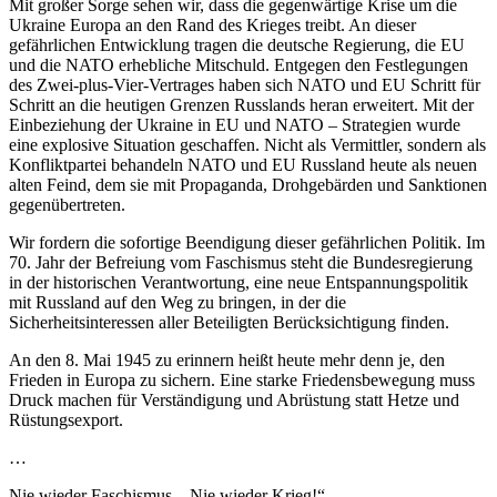
Mit großer Sorge sehen wir, dass die gegenwärtige Krise um die
Ukraine Europa an den Rand des Krieges treibt. An dieser
gefährlichen Entwicklung tragen die deutsche Regierung, die EU
und die NATO erhebliche Mitschuld. Entgegen den Festlegungen
des Zwei-plus-Vier-Vertrages haben sich NATO und EU Schritt für
Schritt an die heutigen Grenzen Russlands heran erweitert. Mit der
Einbeziehung der Ukraine in EU und NATO – Strategien wurde
eine explosive Situation geschaffen. Nicht als Vermittler, sondern als
Konfliktpartei behandeln NATO und EU Russland heute als neuen
alten Feind, dem sie mit Propaganda, Drohgebärden und Sanktionen
gegenübertreten.
Wir fordern die sofortige Beendigung dieser gefährlichen Politik. Im
70. Jahr der Befreiung vom Faschismus steht die Bundesregierung
in der historischen Verantwortung, eine neue Entspannungspolitik
mit Russland auf den Weg zu bringen, in der die
Sicherheitsinteressen aller Beteiligten Berücksichtigung finden.
An den 8. Mai 1945 zu erinnern heißt heute mehr denn je, den
Frieden in Europa zu sichern. Eine starke Friedensbewegung muss
Druck machen für Verständigung und Abrüstung statt Hetze und
Rüstungsexport.
…
Nie wieder Faschismus – Nie wieder Krieg!“