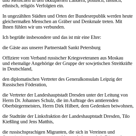
und Menschen in den okkupierten Ländern, politisch, rassisch,
ethnisch, religiös Verfolgten ein.
In ungezählten Städten und Orten der Bundesrepublik werden heute
gleichermaßen Menschen an Gräber und Denkmale treten. Mit
Ihnen fühlen wir uns verbunden.
Ich begrüße insbesondere und das ist mir eine Ehre:
die Gäste aus unserer Partnerstadt Sankt Petersburg
Offiziere vom Verband russischer Kriegsveteranen aus Moskau
und ehemalige Angehörige der Gruppe der sowjetischen Streitkräfte
in Deutschland,
den diplomatischen Vertreter des Generalkonsulats Leipzig der
Russischen Föderation,
die Vertreter der Landeshauptstadt Dresden unter der Leitung von
Herrn Dr. Johannes Schulz, die im Auftrage des amtierenden
Oberbürgermeisters, Herrn Dirk Hilbert, dem Gedenken beiwohnen,
die Stadträte der Linksfraktion der Landeshauptstadt Dresden, Tilo
Kießling und Jens Matthis,
die russischsprachigen Migranten, die sich in Vereinen und