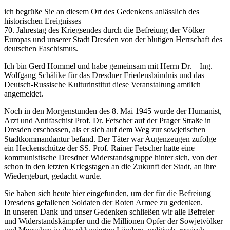
ich begrüße Sie an diesem Ort des Gedenkens anlässlich des
historischen Ereignisses
70. Jahrestag des Kriegsendes durch die Befreiung der Völker
Europas und unserer Stadt Dresden von der blutigen Herrschaft des
deutschen Faschismus.
Ich bin Gerd Hommel und habe gemeinsam mit Herrn Dr. – Ing.
Wolfgang Schälike für das Dresdner Friedensbündnis und das
Deutsch-Russische Kulturinstitut diese Veranstaltung amtlich
angemeldet.
Noch in den Morgenstunden des 8. Mai 1945 wurde der Humanist,
Arzt und Antifaschist Prof. Dr. Fetscher auf der Prager Straße in
Dresden erschossen, als er sich auf dem Weg zur sowjetischen
Stadtkommandantur befand. Der Täter war Augenzeugen zufolge
ein Heckenschütze der SS. Prof. Rainer Fetscher hatte eine
kommunistische Dresdner Widerstandsgruppe hinter sich, von der
schon in den letzten Kriegstagen an die Zukunft der Stadt, an ihre
Wiedergeburt, gedacht wurde.
Sie haben sich heute hier eingefunden, um der für die Befreiung
Dresdens gefallenen Soldaten der Roten Armee zu gedenken.
In unseren Dank und unser Gedenken schließen wir alle Befreier
und Widerstandskämpfer und die Millionen Opfer der Sowjetvölker