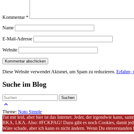
Kommentar
*
Name
E-Mail-Adresse
Website
Diese Website verwendet Akismet, um Spam zu reduzieren.
Erfahre,
Suche im Blog
Suchen
nach:
keyboard_arrow_up
Theme:
Noto Simple
Tut mir leid, aber hier ist das Internet. Jeder, der irgendwie kann, 
BKA, LKA. Also: #FCKPAG! Dazu gibt es noch Cookies, damit jeder Sc
Wäre schade, aber ich kann es nicht ändern. Wenn Du einverstanden 