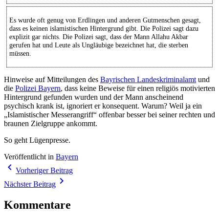
Es wurde oft genug von Erdlingen und anderen Gutmenschen gesagt,
dass es keinen islamistischen Hintergrund gibt. Die Polizei sagt dazu
explizit gar nichts. Die Polizei sagt, dass der Mann Allahu Akbar
gerufen hat und Leute als Ungläubige bezeichnet hat, die sterben
müssen.
Hinweise auf Mitteilungen des
Bayrischen Landeskriminalamt
und
die
Polizei Bayern
, dass keine Beweise für einen religiös motivierten
Hintergrund gefunden wurden und der Mann anscheinend
psychisch krank ist, ignoriert er konsequent. Warum? Weil ja ein
„Islamistischer Messerangriff“ offenbar besser bei seiner rechten und
braunen Zielgruppe ankommt.
So geht Lügenpresse.
Veröffentlicht in
Bayern
Beitragsnavigation
navigate_before
Vorheriger Beitrag
navigate_next
Nächster Beitrag
Kommentare