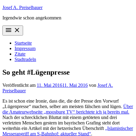
Zum
Josef A. Preiselbauer
Inhalt
Irgendwie schon angekommen
springen
menu
close
Startseite
Impressum
Zitate
Stadtradeln
So geht #Lügenpresse
Veröffentlicht am
11. Mai 2016
11. Mai 2016
von
Josef A.
Preiselbauer
Es ist schon eine Ironie, dass die, die der Presse den Vorwurf
„Lügenpresse“ machen, selber am meisten fälschen und lügen.
Über
die Amateurwebseite „moosburg TV“ berichtete ich ja bereits mal.
Nach der schrecklichen Bluttat mit einem getöteten und drei
verletzten Menschen gestern im bayrischen Grafing steht dort
weiterhin ein Artikel mit der hetzerischen Überschrift
„Islamistischer
Messerangriff am S-Bahnhof: aktueller Stand“
.