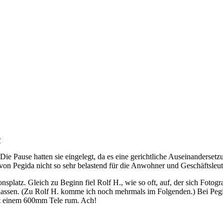
r
Die Pause hatten sie eingelegt, da es eine gerichtliche Auseinander
n Pegida nicht so sehr belastend für die Anwohner und Geschäftsleute 
atz. Gleich zu Beginn fiel Rolf H., wie so oft, auf, der sich Fotografe
 lassen. (Zu Rolf H. komme ich noch mehrmals im Folgenden.) Bei Peg
mit einem 600mm Tele rum. Ach!