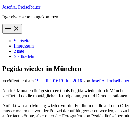
Zum
Josef A. Preiselbauer
Inhalt
Irgendwie schon angekommen
springen
menu
close
Startseite
Impressum
Zitate
Stadtradeln
Pegida wieder in München
Veröffentlicht am
19. Juli 2016
19. Juli 2016
von
Josef A. Preiselbaue
Nach 2 Monaten lief gestern erstmals Pegida wieder durch München. 
verfügt, dass die montäglichen Kundgebungen und Demonstrationen vo
Auftakt war am Montag wieder vor der Feldherrenhalle auf dem Odeonspl
musste mehrmals von der Polizei darauf hingewiesen werden, das zu
anfertigen könnte, aber einer der Fotografen von Pegida lief selber 