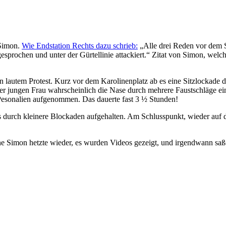
 Simon.
Wie Endstation Rechts dazu schrieb:
„Alle drei Reden vor dem S
sprochen und unter der Gürtellinie attackiert.“ Zitat von Simon, wel
n lautem Protest. Kurz vor dem Karolinenplatz ab es eine Sitzlockade d
er jungen Frau wahrscheinlich die Nase durch mehrere Faustschläge ei
Pesonalien aufgenommen. Das dauerte fast 3 ½ Stunden!
urch kleinere Blockaden aufgehalten. Am Schlusspunkt, wieder auf dem
e Simon hetzte wieder, es wurden Videos gezeigt, und irgendwann saße