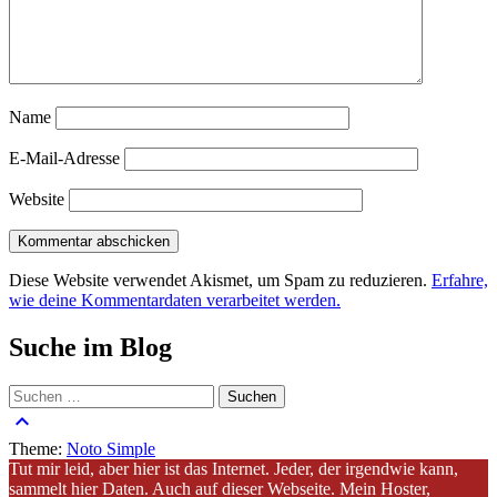
Name
E-Mail-Adresse
Website
Diese Website verwendet Akismet, um Spam zu reduzieren.
Erfahre,
wie deine Kommentardaten verarbeitet werden.
Suche im Blog
Suchen
nach:
keyboard_arrow_up
Theme:
Noto Simple
Tut mir leid, aber hier ist das Internet. Jeder, der irgendwie kann,
sammelt hier Daten. Auch auf dieser Webseite. Mein Hoster,