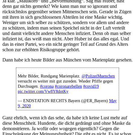
Ja klar. „Maulkorb“ und „Bevormundung“. Sag mal Huber, hast
denn gar nichts gemerkt? Wie kann man nur so ignorant und
rücksichtslos gegenüber seinen Mitmenschen sein. Gerade in Zügen
mit ihren in sich geschlossenen Abteilen ist eine Maske wichtig.
Weniger um sich selber zu schützen, sondern vor allem und andere
zu schützen, indem man seinen Speichel nicht in der Luft verteilt
und damit vielleicht andere Menschen infiziert. Denn ob man selber
infiziert ist, das weiß man nicht. Aber Huber ist das alles egal. Und
das in einer Partei, wo ein nicht geringer Teil auf Grund des Alters
schon zur erhöhten Risikogruppe gehört.
Dann habe ich heute Bilder aus München vom Marienplatz gesehen.
Mehr Bilder, Rundgang Marienplatz.
@PolizeiMuenchen
versucht es weiter mit gut zureden. Wieder Pfiffe gegen
Durchsagen.
#corona
#coronarebellen
#covid19
pic.twitter.com/Vw8Y8dotKy
— ENDSTATION RECHTS.Bayern (@ER_Bayern)
May
9, 2020
Ganz ehrlich, wenn ich das sehe, da habe ich keine Lust mehr auf
diese Menschheit. Hunderte, die dicht gedrängt und ohne Maske da
demonstrieren. Ja wofür oder wogegen eigentlich? Gegen die
Einschränkung der Meinungsfreiheit? Die gibt es nicht. Es ist schon