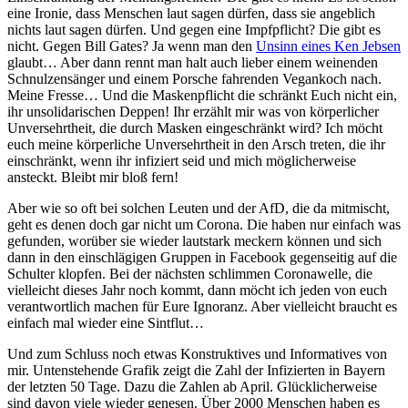
eine Ironie, dass Menschen laut sagen dürfen, dass sie angeblich
nichts laut sagen dürfen. Und gegen eine Impfpflicht? Die gibt es
nicht. Gegen Bill Gates? Ja wenn man den
Unsinn eines Ken Jebsen
glaubt… Aber dann rennt man halt auch lieber einem weinenden
Schnulzensänger und einem Porsche fahrenden Vegankoch nach.
Meine Fresse… Und die Maskenpflicht die schränkt Euch nicht ein,
ihr unsolidarischen Deppen! Ihr erzählt mir was von körperlicher
Unversehrtheit, die durch Masken eingeschränkt wird? Ich möcht
euch meine körperliche Unversehrtheit in den Arsch treten, die ihr
einschränkt, wenn ihr infiziert seid und mich möglicherweise
ansteckt. Bleibt mir bloß fern!
Aber wie so oft bei solchen Leuten und der AfD, die da mitmischt,
geht es denen doch gar nicht um Corona. Die haben nur einfach was
gefunden, worüber sie wieder lautstark meckern können und sich
dann in den einschlägigen Gruppen in Facebook gegenseitig auf die
Schulter klopfen. Bei der nächsten schlimmen Coronawelle, die
vielleicht dieses Jahr noch kommt, dann möcht ich jeden von euch
verantwortlich machen für Eure Ignoranz. Aber vielleicht braucht es
einfach mal wieder eine Sintflut…
Und zum Schluss noch etwas Konstruktives und Informatives von
mir. Untenstehende Grafik zeigt die Zahl der Infizierten in Bayern
der letzten 50 Tage. Dazu die Zahlen ab April. Glücklicherweise
sind davon viele wieder genesen. Über 2000 Menschen haben es