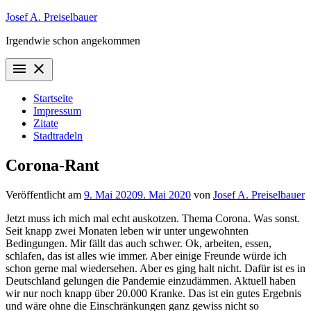
Zum
Josef A. Preiselbauer
Inhalt
Irgendwie schon angekommen
springen
menu
close
Startseite
Impressum
Zitate
Stadtradeln
Corona-Rant
Veröffentlicht am
9. Mai 2020
9. Mai 2020
von
Josef A. Preiselbauer
Jetzt muss ich mich mal echt auskotzen. Thema Corona. Was sonst.
Seit knapp zwei Monaten leben wir unter ungewohnten
Bedingungen. Mir fällt das auch schwer. Ok, arbeiten, essen,
schlafen, das ist alles wie immer. Aber einige Freunde würde ich
schon gerne mal wiedersehen. Aber es ging halt nicht. Dafür ist es in
Deutschland gelungen die Pandemie einzudämmen. Aktuell haben
wir nur noch knapp über 20.000 Kranke. Das ist ein gutes Ergebnis
und wäre ohne die Einschränkungen ganz gewiss nicht so