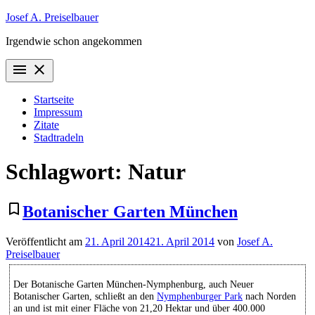
Zum
Josef A. Preiselbauer
Inhalt
Irgendwie schon angekommen
springen
menu
close
Startseite
Impressum
Zitate
Stadtradeln
Schlagwort:
Natur
bookmark_border
Botanischer Garten München
Veröffentlicht am
21. April 2014
21. April 2014
von
Josef A.
Preiselbauer
Der Botanische Garten München-Nymphenburg, auch Neuer
Botanischer Garten, schließt an den
Nymphenburger Park
nach Norden
an und ist mit einer Fläche von 21,20 Hektar und über 400.000