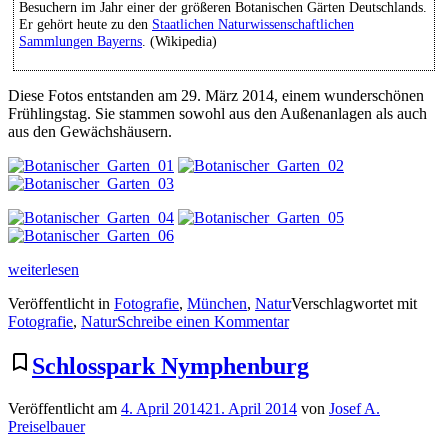
Besuchern im Jahr einer der größeren Botanischen Gärten Deutschlands.
Er gehört heute zu den
Staatlichen Naturwissenschaftlichen
Sammlungen Bayerns
. (Wikipedia)
Diese Fotos entstanden am 29. März 2014, einem wunderschönen
Frühlingstag. Sie stammen sowohl aus den Außenanlagen als auch
aus den Gewächshäusern.
„Botanischer
weiterlesen
Garten
Veröffentlicht in
Fotografie
,
München
,
Natur
Verschlagwortet mit
München“
zu
Fotografie
,
Natur
Schreibe einen Kommentar
Botanischer
Garten
bookmark_border
Schlosspark Nymphenburg
München
Veröffentlicht am
4. April 2014
21. April 2014
von
Josef A.
Preiselbauer