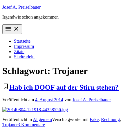
Zum
Josef A. Preiselbauer
Inhalt
Irgendwie schon angekommen
springen
menu
close
Startseite
Impressum
Zitate
Stadtradeln
Schlagwort:
Trojaner
bookmark_border
Hab ich DOOF auf der Stirn stehen?
Veröffentlicht am
4. August 2014
von
Josef A. Preiselbauer
Veröffentlicht in
Allgemein
Verschlagwortet mit
Fake
,
Rechnung
,
zu
Trojaner
3 Kommentare
Hab