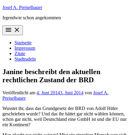
Zum
Josef A. Preiselbauer
Inhalt
Irgendwie schon angekommen
springen
menu
close
Startseite
Impressum
Zitate
Stadtradeln
Janine beschreibt den aktuellen
rechtlichen Zustand der BRD
Veröffentlicht am
4. Juni 2014
3. Juni 2014
von
Josef A.
Preiselbauer
Wusstet ihr, dass das Grundgesetz der BRD von Adolf Hitler
geschrieben wurde? Und das ihr hättet gar nicht wählen können,
schon gar nicht, weil Deutschland eine GmbH ist und die EU nur
ein Kontinent?
Man glaubt gar nicht, wieviel Mist ein einzelner Mensch von sich