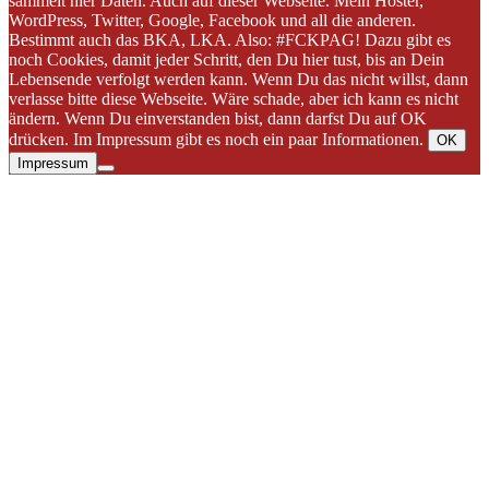
sammelt hier Daten. Auch auf dieser Webseite. Mein Hoster,
WordPress, Twitter, Google, Facebook und all die anderen.
Bestimmt auch das BKA, LKA. Also: #FCKPAG! Dazu gibt es
noch Cookies, damit jeder Schritt, den Du hier tust, bis an Dein
Lebensende verfolgt werden kann. Wenn Du das nicht willst, dann
verlasse bitte diese Webseite. Wäre schade, aber ich kann es nicht
ändern. Wenn Du einverstanden bist, dann darfst Du auf OK
drücken. Im Impressum gibt es noch ein paar Informationen.
OK
Impressum