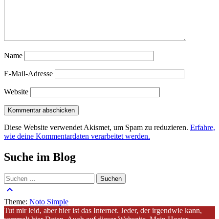
Name
E-Mail-Adresse
Website
Diese Website verwendet Akismet, um Spam zu reduzieren.
Erfahre,
wie deine Kommentardaten verarbeitet werden.
Suche im Blog
Suchen
nach:
keyboard_arrow_up
Theme:
Noto Simple
Tut mir leid, aber hier ist das Internet. Jeder, der irgendwie kann,