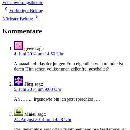
Verschwörungstheorie
Beitragsnavigation
navigate_before
Vorheriger Beitrag
navigate_next
Nächster Beitrag
Kommentare
gewe
sagt:
4. Juni 2014 um 14:50 Uhr
Auuaaah, ob das der jungen Frau eigentlich weh tut oder ist
deren Hirn schon vollkommen zellenfrei geschaltet?
Jörg
sagt:
5. Juni 2014 um 9:00 Uhr
Äh …….. Irgendwie bin ich jetzt sprachlos ….
Maier
sagt:
24. August 2014 um 14:58 Uhr
Viel geiler als dieses offen zusammenhanglose Gestammel ist