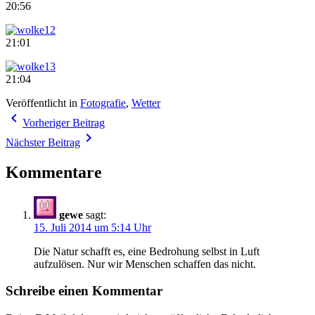
20:56
21:01
21:04
Veröffentlicht in
Fotografie
,
Wetter
Beitragsnavigation
navigate_before
Vorheriger Beitrag
navigate_next
Nächster Beitrag
Kommentare
gewe
sagt:
15. Juli 2014 um 5:14 Uhr
Die Natur schafft es, eine Bedrohung selbst in Luft
aufzulösen. Nur wir Menschen schaffen das nicht.
Schreibe einen Kommentar