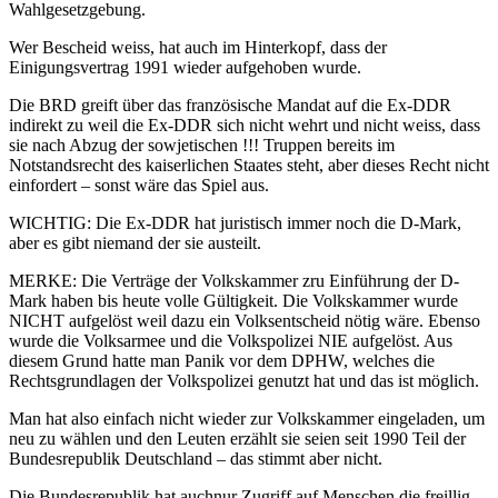
Wahlgesetzgebung.
Wer Bescheid weiss, hat auch im Hinterkopf, dass der
Einigungsvertrag 1991 wieder aufgehoben wurde.
Die BRD greift über das französische Mandat auf die Ex-DDR
indirekt zu weil die Ex-DDR sich nicht wehrt und nicht weiss, dass
sie nach Abzug der sowjetischen !!! Truppen bereits im
Notstandsrecht des kaiserlichen Staates steht, aber dieses Recht nicht
einfordert – sonst wäre das Spiel aus.
WICHTIG: Die Ex-DDR hat juristisch immer noch die D-Mark,
aber es gibt niemand der sie austeilt.
MERKE: Die Verträge der Volkskammer zru Einführung der D-
Mark haben bis heute volle Gültigkeit. Die Volkskammer wurde
NICHT aufgelöst weil dazu ein Volksentscheid nötig wäre. Ebenso
wurde die Volksarmee und die Volkspolizei NIE aufgelöst. Aus
diesem Grund hatte man Panik vor dem DPHW, welches die
Rechtsgrundlagen der Volkspolizei genutzt hat und das ist möglich.
Man hat also einfach nicht wieder zur Volkskammer eingeladen, um
neu zu wählen und den Leuten erzählt sie seien seit 1990 Teil der
Bundesrepublik Deutschland – das stimmt aber nicht.
Die Bundesrepublik hat auchnur Zugriff auf Menschen die freillig