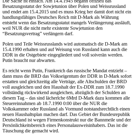
Die Sache ist einfach. Am 14.4.1945 begann offiziell das
Besatzungsstatut der Sowjetunion über Polen und Weissrussland
und endet am 15.4.2015 und es muss Krieg her damit dort nicht ein
handlungsfähiges Deutsches Reich mit D-Mark als Währung
entsteht wenn das Besatzungsstatut mangels Verlängerung ausläuft,
weil NUR die nicht mehr existente Sowjetunion den
“Besatzungsvertrag” verlängern darf.
Polen und Teile Weissrusslands wird automatisch die D-Mark am
15.4.1990 erhalten und auf Weisung von Russland kann auch die
DDR in die Ostgebiete eingegliedert und voll soiverän werden.
Putin braucht nur abwarten.
Es reicht wenn Putin, Frankreich das russische Mandat entzieht –
dann muss die BRD das Volkseigentum der DDR in D-Mark sofort
erstatten und gleichzeitig alle Verträge, alle Altschulden der BRD
voll ausgleichen und den Haushalt der Ex-DDR zum 18.7.1990
vollständig rückwirkend ausgleichen, abzüglich der Schulden an
diesem Tag – das sind lächerlche 6Mrd D-Mark dazu kommen alle
Steuereinnahmen ab 18.7.1990 0:00 über die NUR die
Volkskammer oder Russland als Vormund notstandsrechtlich einen
neuen Haushaltsplan machen darf. Das Gebiet der Bundesrepublik
Deutschland ist wegen Firmenkonstrukt nur die Bannmeile und der
Persönlichkeitsbereich eines Personalausweisinhabers. Das ist die
Täuschung die gemacht wird.