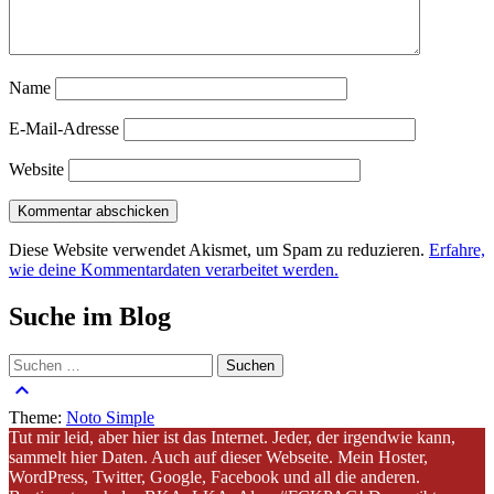
Name
E-Mail-Adresse
Website
Diese Website verwendet Akismet, um Spam zu reduzieren.
Erfahre,
wie deine Kommentardaten verarbeitet werden.
Suche im Blog
Suchen
nach:
keyboard_arrow_up
Theme:
Noto Simple
Tut mir leid, aber hier ist das Internet. Jeder, der irgendwie kann,
sammelt hier Daten. Auch auf dieser Webseite. Mein Hoster,
WordPress, Twitter, Google, Facebook und all die anderen.