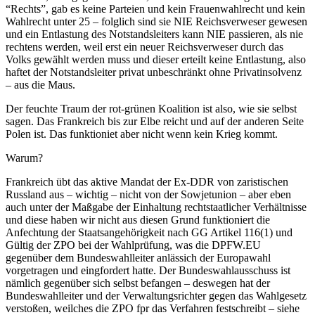
“Rechts”, gab es keine Parteien und kein Frauenwahlrecht und kein
Wahlrecht unter 25 – folglich sind sie NIE Reichsverweser gewesen
und ein Entlastung des Notstandsleiters kann NIE passieren, als nie
rechtens werden, weil erst ein neuer Reichsverweser durch das
Volks gewählt werden muss und dieser erteilt keine Entlastung, also
haftet der Notstandsleiter privat unbeschränkt ohne Privatinsolvenz
– aus die Maus.
Der feuchte Traum der rot-grünen Koalition ist also, wie sie selbst
sagen. Das Frankreich bis zur Elbe reicht und auf der anderen Seite
Polen ist. Das funktioniet aber nicht wenn kein Krieg kommt.
Warum?
Frankreich übt das aktive Mandat der Ex-DDR von zaristischen
Russland aus – wichtig – nicht von der Sowjetunion – aber eben
auch unter der Maßgabe der Einhaltung rechtstaatlicher Verhältnisse
und diese haben wir nicht aus diesen Grund funktioniert die
Anfechtung der Staatsangehörigkeit nach GG Artikel 116(1) und
Gültig der ZPO bei der Wahlprüfung, was die DPFW.EU
gegenüber dem Bundeswahlleiter anlässich der Europawahl
vorgetragen und eingfordert hatte. Der Bundeswahlausschuss ist
nämlich gegenüber sich selbst befangen – deswegen hat der
Bundeswahlleiter und der Verwaltungsrichter gegen das Wahlgesetz
verstoßen, weilches die ZPO fpr das Verfahren festschreibt – siehe