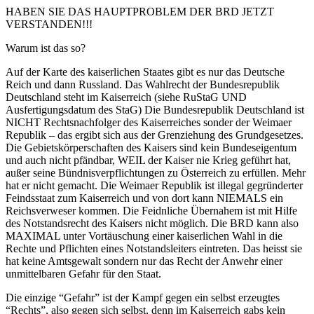
HABEN SIE DAS HAUPTPROBLEM DER BRD JETZT
VERSTANDEN!!!
Warum ist das so?
Auf der Karte des kaiserlichen Staates gibt es nur das Deutsche
Reich und dann Russland. Das Wahlrecht der Bundesrepublik
Deutschland steht im Kaiserreich (siehe RuStaG UND
Ausfertigungsdatum des StaG) Die Bundesrepublik Deutschland ist
NICHT Rechtsnachfolger des Kaiserreiches sonder der Weimaer
Republik – das ergibt sich aus der Grenziehung des Grundgesetzes.
Die Gebietskörperschaften des Kaisers sind kein Bundeseigentum
und auch nicht pfändbar, WEIL der Kaiser nie Krieg geführt hat,
außer seine Bündnisverpflichtungen zu Österreich zu erfüllen. Mehr
hat er nicht gemacht. Die Weimaer Republik ist illegal gegründerter
Feindsstaat zum Kaiserreich und von dort kann NIEMALS ein
Reichsverweser kommen. Die Feidnliche Übernahem ist mit Hilfe
des Notstandsrecht des Kaisers nicht möglich. Die BRD kann also
MAXIMAL unter Vortäuschung einer kaiserlichen Wahl in die
Rechte und Pflichten eines Notstandsleiters eintreten. Das heisst sie
hat keine Amtsgewalt sondern nur das Recht der Anwehr einer
unmittelbaren Gefahr für den Staat.
Die einzige “Gefahr” ist der Kampf gegen ein selbst erzeugtes
“Rechts”, also gegen sich selbst, denn im Kaiserreich gabs kein