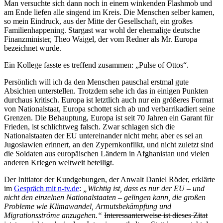
Man versuchte sich dann noch in einem winkenden Flashmob und
am Ende liefen alle singend im Kreis. Die Menschen selber kamen,
so mein Eindruck, aus der Mitte der Gesellschaft, ein großes
Familienhappening. Stargast war wohl der ehemalige deutsche
Finanzminister, Theo Waigel, der vom Redner als Mr. Europa
bezeichnet wurde.
Ein Kollege fasste es treffend zusammen: „Pulse of Ottos“.
Persönlich will ich da den Menschen pauschal erstmal gute
Absichten unterstellen. Trotzdem sehe ich das in einigen Punkten
durchaus kritisch. Europa ist letztlich auch nur ein größeres Format
von Nationalstaat, Europa schottet sich ab und verbarrikadiert seine
Grenzen. Die Behauptung, Europa ist seit 70 Jahren ein Garant für
Frieden, ist schlichtweg falsch. Zwar schlagen sich die
Nationalstaaten der EU untereinander nicht mehr, aber es sei an
Jugoslawien erinnert, an den Zypernkonflikt, und nicht zuletzt sind
die Soldaten aus europäischen Ländern in Afghanistan und vielen
anderen Kriegen weltweit beteiligt.
Der Initiator der Kundgebungen, der Anwalt Daniel Röder, erklärte
im
Gespräch mit n-tv.de
:
„Wichtig ist, dass es nur der EU – und
nicht den einzelnen Nationalstaaten – gelingen kann, die großen
Probleme wie Klimawandel, Armutsbekämpfung und
Migrationsströme anzugehen.“
Interessanterweise ist dieses Zitat