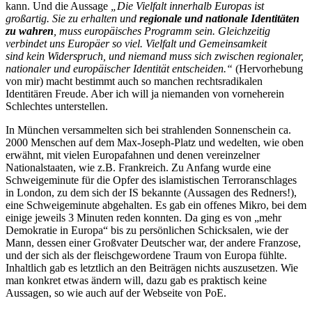
kann. Und die Aussage
„Die Vielfalt innerhalb Europas ist
großartig. Sie zu erhalten und
regionale und nationale Identitäten
zu wahren
, muss europäisches Programm sein. Gleichzeitig
verbindet uns Europäer so viel. Vielfalt und Gemeinsamkeit
sind kein Widerspruch, und niemand muss sich zwischen regionaler,
nationaler und europäischer Identität entscheiden.“
(Hervorhebung
von mir) macht bestimmt auch so manchen rechtsradikalen
Identitären Freude. Aber ich will ja niemanden von vorneherein
Schlechtes unterstellen.
In München versammelten sich bei strahlenden Sonnenschein ca.
2000 Menschen auf dem Max-Joseph-Platz und wedelten, wie oben
erwähnt, mit vielen Europafahnen und denen vereinzelner
Nationalstaaten, wie z.B. Frankreich. Zu Anfang wurde eine
Schweigeminute für die Opfer des islamistischen Terroranschlages
in London, zu dem sich der IS bekannte (Aussagen des Redners!),
eine Schweigeminute abgehalten. Es gab ein offenes Mikro, bei dem
einige jeweils 3 Minuten reden konnten. Da ging es von „mehr
Demokratie in Europa“ bis zu persönlichen Schicksalen, wie der
Mann, dessen einer Großvater Deutscher war, der andere Franzose,
und der sich als der fleischgewordene Traum von Europa fühlte.
Inhaltlich gab es letztlich an den Beiträgen nichts auszusetzen. Wie
man konkret etwas ändern will, dazu gab es praktisch keine
Aussagen, so wie auch auf der Webseite von PoE.