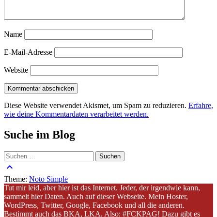
Name
E-Mail-Adresse
Website
Diese Website verwendet Akismet, um Spam zu reduzieren.
Erfahre,
wie deine Kommentardaten verarbeitet werden.
Suche im Blog
Suchen
nach:
keyboard_arrow_up
Theme:
Noto Simple
Tut mir leid, aber hier ist das Internet. Jeder, der irgendwie kann,
sammelt hier Daten. Auch auf dieser Webseite. Mein Hoster,
WordPress, Twitter, Google, Facebook und all die anderen.
Bestimmt auch das BKA, LKA. Also: #FCKPAG! Dazu gibt es