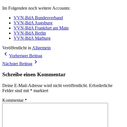
Im Folgenden noch weitere Accounts:
VVN-BdA Bundesverband
VVN-BdA Augsburg
VVN-BdA Frankfurt am Main
VVN-BdA Berlin
VVN-BdA Marburg
Veröffentlicht in
Allgemein
Beitragsnavigation
navigate_before
Vorheriger Beitrag
navigate_next
Nächster Beitrag
Schreibe einen Kommentar
Deine E-Mail-Adresse wird nicht veröffentlicht.
Erforderliche
Felder sind mit
*
markiert
Kommentar
*