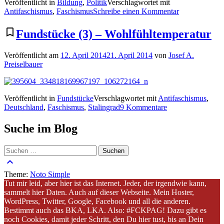
Veröffentlicht in
Bildung
,
Politik
Verschlagwortet mit
zu
Antifaschismus
,
Faschismus
Schreibe einen Kommentar
Georgi
Dimitroff
bookmark_border
Fundstücke (3) – Wohlfühltemperatur
–
Über
Veröffentlicht am
12. April 2014
21. April 2014
von
Josef A.
den
Preiselbauer
Faschismus
(Teil
1/5)
Veröffentlicht in
Fundstücke
Verschlagwortet mit
Antifaschismus
,
zu
Deutschland
,
Faschismus
,
Stalingrad
9 Kommentare
Fundstücke
(3)
Suche im Blog
–
Wohlfühltemperat
Suchen
nach:
keyboard_arrow_up
Theme:
Noto Simple
Tut mir leid, aber hier ist das Internet. Jeder, der irgendwie kann,
sammelt hier Daten. Auch auf dieser Webseite. Mein Hoster,
WordPress, Twitter, Google, Facebook und all die anderen.
Bestimmt auch das BKA, LKA. Also: #FCKPAG! Dazu gibt es
noch Cookies, damit jeder Schritt, den Du hier tust, bis an Dein