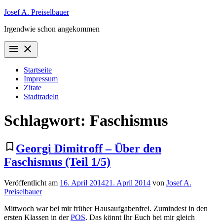
Zum
Josef A. Preiselbauer
Inhalt
Irgendwie schon angekommen
springen
menu
close
Startseite
Impressum
Zitate
Stadtradeln
Schlagwort:
Faschismus
bookmark_border
Georgi Dimitroff – Über den
Faschismus (Teil 1/5)
Veröffentlicht am
16. April 2014
21. April 2014
von
Josef A.
Preiselbauer
Mittwoch war bei mir früher Hausaufgabenfrei. Zumindest in den
ersten Klassen in der
POS
. Das könnt Ihr Euch bei mir gleich