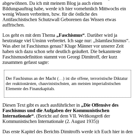
abgewöhnen. Da ich mit meinem Blog ja auch einen
Bildungsauftrag habe, werde ich hier vornehmlich Mittwochs ein
wenig Wissen verbreiten, bzw. für die östliche des
Antifaschistischen Schutzwall Geborenen das Wissen etwas
auffrischen.
Los geht es mit dem Thema
„Faschismus“
. Darüber wird ja
heutzutage viel Unsinn verbreitet. Ich sage nur: „Islamfaschismus“.
Was aber ist Faschismus genau? Kluge Männer vor unserer Zeit
haben sich dazu schon sehr deutlich geäußert. Die bekannteste
Faschismusdefinition stammt von Georgi Dimitroff, der kurz
zusammen gefasst sagte:
Der Faschismus an der Macht (…) ist die offene, terroristische Diktatur
der reaktionärsten, chauvinistischsten, am meisten imperialistischen
Elemente des Finanzkapitals.
Diesen Text gibt es auch ausführlicher in
„Die Offensive des
Faschismus und die Aufgaben der Kommunistischen
Internationale“
. (Bericht auf dem VII. Weltkongreß der
Kommunistischen Internationale (2. August 1935))
Das erste Kapitel des Berichts Dimitroffs werde ich Euch hier in den