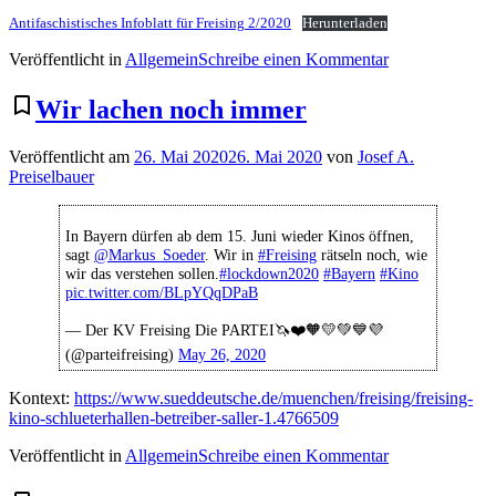
Antifaschistisches Infoblatt für Freising 2/2020
Herunterladen
zu
Veröffentlicht in
Allgemein
Schreibe einen Kommentar
Antifaschistisc
Infoblatt
bookmark_border
Wir lachen noch immer
für
Freising
Veröffentlicht am
26. Mai 2020
26. Mai 2020
von
Josef A.
2/2020
Preiselbauer
In Bayern dürfen ab dem 15. Juni wieder Kinos öffnen,
sagt
@Markus_Soeder
. Wir in
#Freising
rätseln noch, wie
wir das verstehen sollen.
#lockdown2020
#Bayern
#Kino
pic.twitter.com/BLpYQqDPaB
— Der KV Freising Die PARTEI🦄❤️🧡💛💚💙💜
(@parteifreising)
May 26, 2020
Kontext:
https://www.sueddeutsche.de/muenchen/freising/freising-
kino-schlueterhallen-betreiber-saller-1.4766509
zu
Veröffentlicht in
Allgemein
Schreibe einen Kommentar
Wir
lachen