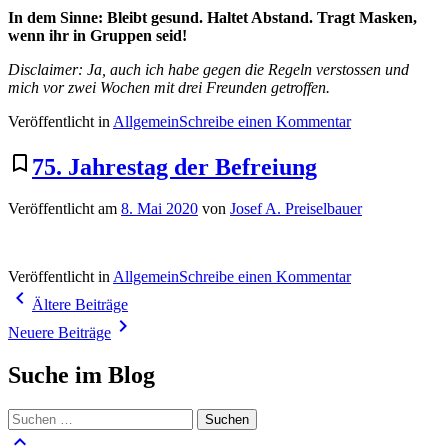
In dem Sinne: Bleibt gesund. Haltet Abstand. Tragt Masken,
wenn ihr in Gruppen seid!
Disclaimer: Ja, auch ich habe gegen die Regeln verstossen und
mich vor zwei Wochen mit drei Freunden getroffen.
zu
Veröffentlicht in
Allgemein
Schreibe einen Kommentar
Corona-
Rant
bookmark_border
75. Jahrestag der Befreiung
Veröffentlicht am
8. Mai 2020
von
Josef A. Preiselbauer
zu
Veröffentlicht in
Allgemein
Schreibe einen Kommentar
Beitragsnavigation
75.
navigate_before
Ältere Beiträge
Jahrestag
navigate_next
der
Neuere Beiträge
Befreiung
Suche im Blog
Suchen
nach:
keyboard_arrow_up