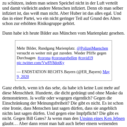
zu schützen, indem man seinen Speichel nicht in der Luft verteilt
und damit vielleicht andere Menschen infiziert. Denn ob man selber
infiziert ist, das weiß man nicht. Aber Huber ist das alles egal. Und
das in einer Partei, wo ein nicht geringer Teil auf Grund des Alters
schon zur erhöhten Risikogruppe gehört.
Dann habe ich heute Bilder aus München vom Marienplatz gesehen.
Mehr Bilder, Rundgang Marienplatz.
@PolizeiMuenchen
versucht es weiter mit gut zureden. Wieder Pfiffe gegen
Durchsagen.
#corona
#coronarebellen
#covid19
pic.twitter.com/Vw8Y8dotKy
— ENDSTATION RECHTS.Bayern (@ER_Bayern)
May
9, 2020
Ganz ehrlich, wenn ich das sehe, da habe ich keine Lust mehr auf
diese Menschheit. Hunderte, die dicht gedrängt und ohne Maske da
demonstrieren. Ja wofür oder wogegen eigentlich? Gegen die
Einschränkung der Meinungsfreiheit? Die gibt es nicht. Es ist schon
eine Ironie, dass Menschen laut sagen dürfen, dass sie angeblich
nichts laut sagen dürfen. Und gegen eine Impfpflicht? Die gibt es
nicht. Gegen Bill Gates? Ja wenn man den
Unsinn eines Ken Jebsen
glaubt… Aber dann rennt man halt auch lieber einem weinenden