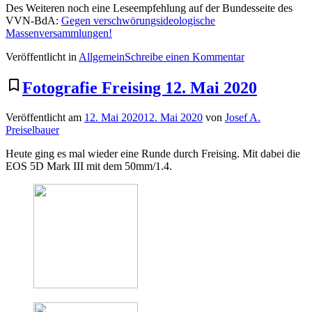
Des Weiteren noch eine Leseempfehlung auf der Bundesseite des
VVN-BdA:
Gegen verschwörungsideologische
Massenversammlungen!
zu
Veröffentlicht in
Allgemein
Schreibe einen Kommentar
Antifaschistisc
Infoblatt
bookmark_border
Fotografie Freising 12. Mai 2020
für
Freising
Veröffentlicht am
12. Mai 2020
12. Mai 2020
von
Josef A.
Preiselbauer
Heute ging es mal wieder eine Runde durch Freising. Mit dabei die
EOS 5D Mark III mit dem 50mm/1.4.