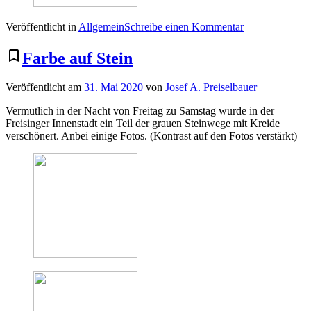
zu
Veröffentlicht in
Allgemein
Schreibe einen Kommentar
Trauermarsch
für
bookmark_border
Farbe auf Stein
George
Floyd
Veröffentlicht am
31. Mai 2020
von
Josef A. Preiselbauer
in
München
Vermutlich in der Nacht von Freitag zu Samstag wurde in der
Freisinger Innenstadt ein Teil der grauen Steinwege mit Kreide
verschönert. Anbei einige Fotos. (Kontrast auf den Fotos verstärkt)