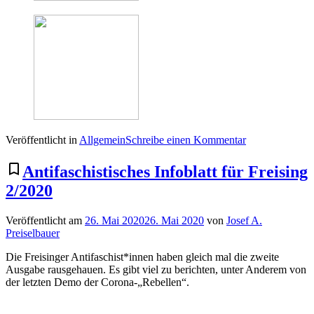
zu
Veröffentlicht in
Allgemein
Schreibe einen Kommentar
Farbe
auf
bookmark_border
Antifaschistisches Infoblatt für Freising
Stein
2/2020
Veröffentlicht am
26. Mai 2020
26. Mai 2020
von
Josef A.
Preiselbauer
Die Freisinger Antifaschist*innen haben gleich mal die zweite
Ausgabe rausgehauen. Es gibt viel zu berichten, unter Anderem von
der letzten Demo der Corona-„Rebellen“.