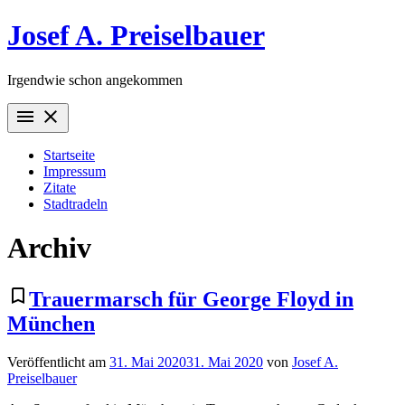
Zum
Josef A. Preiselbauer
Inhalt
springen
Irgendwie schon angekommen
menu
close
Startseite
Impressum
Zitate
Stadtradeln
Archiv
bookmark_border
Trauermarsch für George Floyd in
München
Veröffentlicht am
31. Mai 2020
31. Mai 2020
von
Josef A.
Preiselbauer