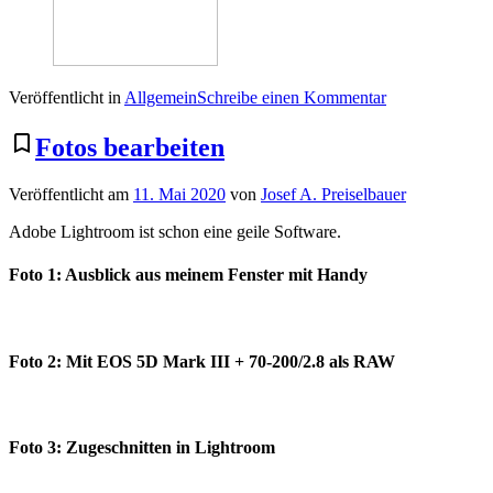
zu
Veröffentlicht in
Allgemein
Schreibe einen Kommentar
Fotografie
Freising
bookmark_border
Fotos bearbeiten
12.
Mai
Veröffentlicht am
11. Mai 2020
von
Josef A. Preiselbauer
2020
Adobe Lightroom ist schon eine geile Software.
Foto 1: Ausblick aus meinem Fenster mit Handy
Foto 2: Mit EOS 5D Mark III + 70-200/2.8 als RAW
Foto 3: Zugeschnitten in Lightroom