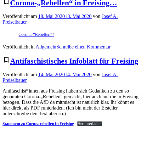
bookmark_border
Corona-„Rebellen“ in Freising…
noch
immer
Veröffentlicht am
18. Mai 2020
18. Mai 2020
von
Josef A.
Preiselbauer
Corona-“Rebellen”?
zu
Veröffentlicht in
Allgemein
Schreibe einen Kommentar
Corona-
„Rebellen“
bookmark_border
Antifaschistisches Infoblatt für Freising
in
Freising…
Veröffentlicht am
14. Mai 2020
14. Mai 2020
von
Josef A.
Preiselbauer
Antifaschist*innen aus Freising haben sich Gedanken zu den so
genannten Corona-„Rebellen“ gemacht, hier auch auf die in Freising
bezogen. Dass die AfD da mitmischt ist natürlich klar. Ihr könnt es
hier direkt als PDF runterladen. (Ich bin nicht der Ersteller,
unterschreibe den Text aber so.)
Statement zu Coronarebellen in Freising
Herunterladen