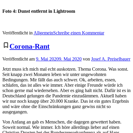
Foto 4: Dunst entfernt in Lightroom
zu
Veröffentlicht in
Allgemein
Schreibe einen Kommentar
Fotos
bearbeiten
bookmark_border
Corona-Rant
Veröffentlicht am
9. Mai 2020
9. Mai 2020
von
Josef A. Preiselbauer
Jetzt muss ich mich mal echt auskotzen. Thema Corona. Was sonst.
Seit knapp zwei Monaten leben wir unter ungewohnten
Bedingungen. Mir fällt das auch schwer. Ok, arbeiten, essen,
schlafen, das ist alles wie immer. Aber einige Freunde würde ich
schon gerne mal wiedersehen. Aber es ging halt nicht. Dafür ist es in
Deutschland gelungen die Pandemie einzudämmen. Aktuell haben
wir nur noch knapp über 20.000 Kranke. Das ist ein gutes Ergebnis
und wäre ohne die Einschränkungen ganz gewiss nicht so
ausgegangen.
Von Anfang an gab es Menschen, die dagegen gewettert haben.
Soweit normal. Wie immer. Ich höre allerdings lieber auf einen
Christian Drosten bei der Bundespressekonferenz als auf Hans