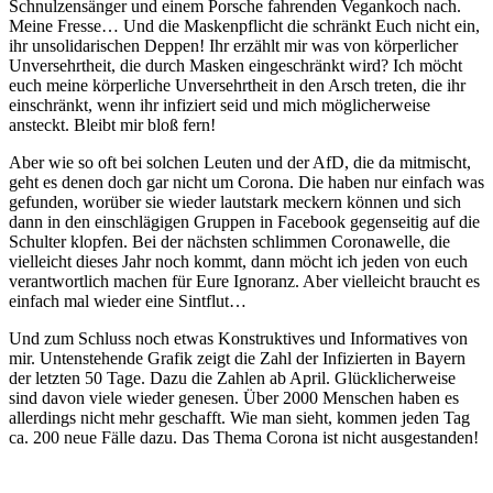
Schnulzensänger und einem Porsche fahrenden Vegankoch nach.
Meine Fresse… Und die Maskenpflicht die schränkt Euch nicht ein,
ihr unsolidarischen Deppen! Ihr erzählt mir was von körperlicher
Unversehrtheit, die durch Masken eingeschränkt wird? Ich möcht
euch meine körperliche Unversehrtheit in den Arsch treten, die ihr
einschränkt, wenn ihr infiziert seid und mich möglicherweise
ansteckt. Bleibt mir bloß fern!
Aber wie so oft bei solchen Leuten und der AfD, die da mitmischt,
geht es denen doch gar nicht um Corona. Die haben nur einfach was
gefunden, worüber sie wieder lautstark meckern können und sich
dann in den einschlägigen Gruppen in Facebook gegenseitig auf die
Schulter klopfen. Bei der nächsten schlimmen Coronawelle, die
vielleicht dieses Jahr noch kommt, dann möcht ich jeden von euch
verantwortlich machen für Eure Ignoranz. Aber vielleicht braucht es
einfach mal wieder eine Sintflut…
Und zum Schluss noch etwas Konstruktives und Informatives von
mir. Untenstehende Grafik zeigt die Zahl der Infizierten in Bayern
der letzten 50 Tage. Dazu die Zahlen ab April. Glücklicherweise
sind davon viele wieder genesen. Über 2000 Menschen haben es
allerdings nicht mehr geschafft. Wie man sieht, kommen jeden Tag
ca. 200 neue Fälle dazu. Das Thema Corona ist nicht ausgestanden!