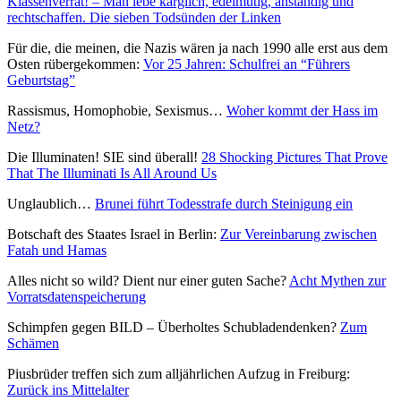
Klassenverrat! – Man lebe kärglich, edelmütig, anständig und
rechtschaffen. Die sieben Todsünden der Linken
Für die, die meinen, die Nazis wären ja nach 1990 alle erst aus dem
Osten rübergekommen:
Vor 25 Jahren: Schulfrei an “Führers
Geburtstag”
Rassismus, Homophobie, Sexismus…
Woher kommt der Hass im
Netz?
Die Illuminaten! SIE sind überall!
28 Shocking Pictures That Prove
That The Illuminati Is All Around Us
Unglaublich…
Brunei führt Todesstrafe durch Steinigung ein
Botschaft des Staates Israel in Berlin:
Zur Vereinbarung zwischen
Fatah und Hamas
Alles nicht so wild? Dient nur einer guten Sache?
Acht Mythen zur
Vorratsdatenspeicherung
Schimpfen gegen BILD – Überholtes Schubladendenken?
Zum
Schämen
Piusbrüder treffen sich zum alljährlichen Aufzug in Freiburg:
Zurück ins Mittelalter