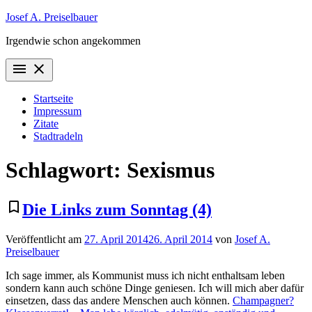
Zum
Josef A. Preiselbauer
Inhalt
Irgendwie schon angekommen
springen
menu
close
Startseite
Impressum
Zitate
Stadtradeln
Schlagwort:
Sexismus
bookmark_border
Die Links zum Sonntag (4)
Veröffentlicht am
27. April 2014
26. April 2014
von
Josef A.
Preiselbauer
Ich sage immer, als Kommunist muss ich nicht enthaltsam leben
sondern kann auch schöne Dinge geniesen. Ich will mich aber dafür
einsetzen, dass das andere Menschen auch können.
Champagner?