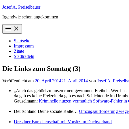
Zum
Josef A. Preiselbauer
Inhalt
Irgendwie schon angekommen
springen
menu
close
Startseite
Impressum
Zitate
Stadtradeln
Die Links zum Sonntag (3)
Veröffentlicht am
20. April 2014
21. April 2014
von
Josef A. Preiselb
„Auch das gehört zu unserer neu gewonnen Freiheit. Wer Lust ha
da gab es keine Freizeit, da gab es nach Schichtende im Uranb
Gauselmann:
Kriminelle nutzen vermutlich Software-Fehler in
Deutschland Deine soziale Kälte…
Umzugsaufforderung wegen
Dresdner Burschenschaft mit Vorsitz im Dachverband