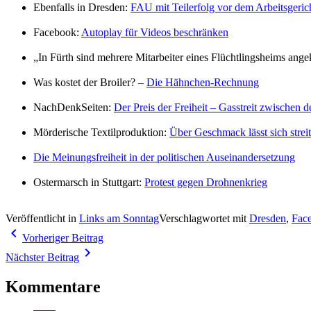
Ebenfalls in Dresden:
FAU mit Teilerfolg vor dem Arbeitsgeric
Facebook:
Autoplay für Videos beschränken
„In Fürth sind mehrere Mitarbeiter eines Flüchtlingsheims ange
Was kostet der Broiler? –
Die Hähnchen-Rechnung
NachDenkSeiten:
Der Preis der Freiheit – Gasstreit zwischen 
Mörderische Textilproduktion:
Über Geschmack lässt sich strei
Die Meinungsfreiheit in der politischen Auseinandersetzung
Ostermarsch in Stuttgart:
Protest gegen Drohnenkrieg
Veröffentlicht in
Links am Sonntag
Verschlagwortet mit
Dresden
,
Fac
Beitragsnavigation
navigate_before
Vorheriger Beitrag
navigate_next
Nächster Beitrag
Kommentare